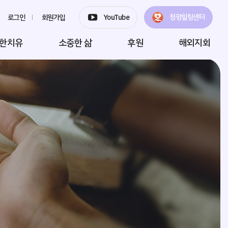
청평힐링센터
로그인
회원가입
YouTube
한치유
소중한 삶
후원
해외지회