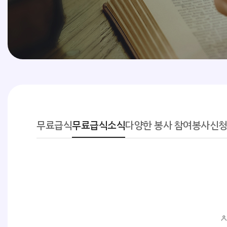
무료급식
무료급식소식
다양한 봉사 참여
봉사신