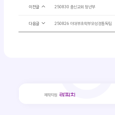
이전글
250830 충신교회 청년부
다음글
250826 이대부초학부모성경통독팀
사회취
제작지원